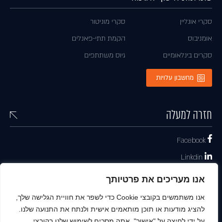
סקרי אונליין
סקרי מוניטור
אומניבוס
הקמת תתי-פאנלים
סקרים בינלאומיים
גיוס משתתפים
מחשבון עלויות
חזרה למעלה
Facebook
Linkdin
support@panelview.co.il
אנו מעריכים את פרטיותך
אתר האינטרנט הבינלאומי
אנו משתמשים בקובצי Cookie כדי לשפר את חוויית הגלישה שלך,
להציג מודעות או תוכן מותאמים אישית ולנתח את התנועה שלנו.
על ידי לחיצה על "אישור", אתה מסכים לשימוש שלנו בקובצי